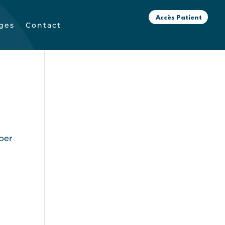
Accès Patient
ges
Contact
iper