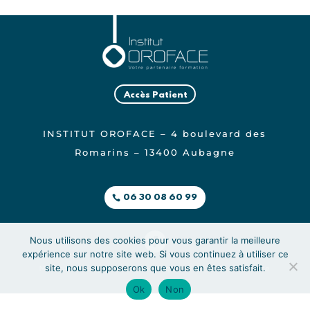
Accès Patient
INSTITUT OROFACE – 4 boulevard des
Romarins – 13400 Aubagne
06 30 08 60 99
Nous utilisons des cookies pour vous garantir la meilleure
expérience sur notre site web. Si vous continuez à utiliser ce
site, nous supposerons que vous en êtes satisfait.
Mentions légales
–
politique de confidentialté
Ok
Non