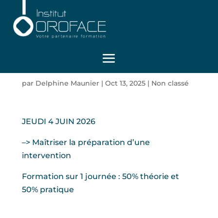
Nouvelle date pour la
formation
ASSISTANTE ASEPSIE
par
Delphine Maunier
|
Oct 13, 2025
|
Non classé
JEUDI 4 JUIN 2026
–> Maîtriser la préparation d’une
intervention
Formation sur 1 journée : 50% théorie et
50% pratique