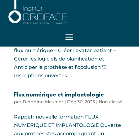
Flux numérique : Inscriptions ouvertes !
par
Delphine Maunier
|
Juin 3, 2026
|
Non classé
10 & 11 Décembre 🔥 2 jour pour Maîtriser le
flux numérique – Créer l’avatar patient –
Gérer les logiciels de planification et
Anticiper la prothèse et l’occlusion 🦷
Inscriptions ouvertes :...
Flux numérique et implantologie
par
Delphine Maunier
|
Déc 30, 2025
|
Non classé
Rappel : nouvelle formation FLUX
NUMERIQUE ET IMPLANTOLOGIE Ouverte
aux prothésistes accompagnant un